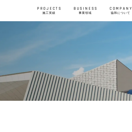
施⼯実績
事業領域
協和について
S