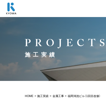
P
R
O
J
E
C
T
施
⼯
実
績
HOME
>
施工実績
>
金属工事
>
福岡鴻池ビル（1回目改修）